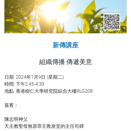
新傳講座
組織傳播 傳遞美意
日期: 2024年1月9日 (星期二)
時間: 下午2:45-4:30
地點: 香港樹仁大學研究院綜合大樓RLG208
嘉賓：
陳志明神父
天主教聖母無原罪主教座堂的主任司鐸